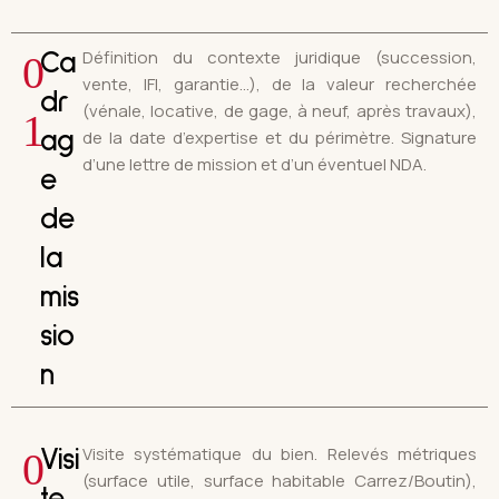
Définition du contexte juridique (succession,
0
Ca
vente, IFI, garantie…), de la valeur recherchée
dr
(vénale, locative, de gage, à neuf, après travaux),
1
de la date d’expertise et du périmètre. Signature
ag
d’une lettre de mission et d’un éventuel NDA.
e
de
la
mis
sio
n
Visite systématique du bien. Relevés métriques
0
Visi
(surface utile, surface habitable Carrez/Boutin),