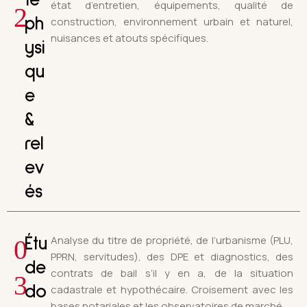
te
état d’entretien, équipements, qualité de
2
construction, environnement urbain et naturel,
ph
nuisances et atouts spécifiques.
ysi
qu
e
&
rel
ev
és
Analyse du titre de propriété, de l’urbanisme (PLU,
0
Étu
PPRN, servitudes), des DPE et diagnostics, des
de
contrats de bail s’il y en a, de la situation
3
cadastrale et hypothécaire. Croisement avec les
do
bases notariales et les observatoires de marché.