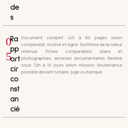
de
s
Document complet (40 à 80 pages selon
0
Ra
complexité), motivé et signé. Synthèse de la valeur
pp
retenue, fiches comparables, plans et
5
photographies, annexes documentaires. Remise
ort
sous 72h à 10 jours selon mission. Soutenance
cir
possible devant notaire, juge ou banque.
co
nst
an
cié