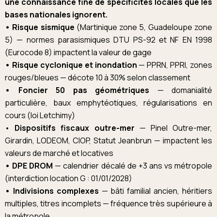
une connaissance fine de spécificités locales que les
bases nationales ignorent.
• Risque sismique
(Martinique zone 5, Guadeloupe zone
5) — normes parasismiques DTU PS-92 et NF EN 1998
(Eurocode 8) impactent la valeur de gage
• Risque cyclonique et inondation
— PPRN, PPRI, zones
rouges/bleues — décote 10 à 30% selon classement
• Foncier 50 pas géométriques
— domanialité
particulière, baux emphytéotiques, régularisations en
cours (loi Letchimy)
•
Dispositifs fiscaux outre-mer
— Pinel Outre-mer,
Girardin, LODEOM, CIOP, Statut Jeanbrun — impactent les
valeurs de marché et locatives
• DPE DROM
— calendrier décalé de +3 ans vs métropole
(interdiction location G : 01/01/2028)
• Indivisions complexes
— bâti familial ancien, héritiers
multiples, titres incomplets — fréquence très supérieure à
la métropole