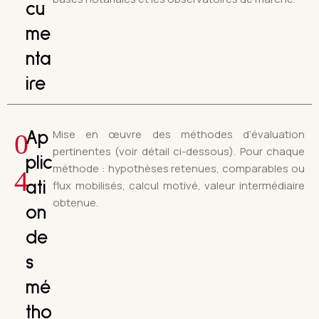
cu
me
nta
ire
Mise en œuvre des méthodes d’évaluation
0
Ap
pertinentes (voir détail ci-dessous). Pour chaque
plic
méthode : hypothèses retenues, comparables ou
4
flux mobilisés, calcul motivé, valeur intermédiaire
ati
obtenue.
on
de
s
mé
tho